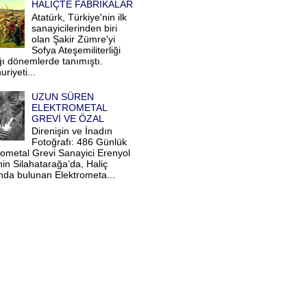
HALİÇTE FABRİKALAR
Atatürk, Türkiye'nin ilk
sanayicilerinden biri
olan Şakir Zümre'yi
Sofya Ateşemiliterliği
ğı dönemlerde tanımıştı.
riyeti...
UZUN SÜREN
ELEKTROMETAL
GREVİ VE ÖZAL
Direnişin ve İnadın
Fotoğrafı: 486 Günlük
rometal Grevi Sanayici Erenyol
nin Silahatarağa’da, Haliç
ında bulunan Elektrometa...