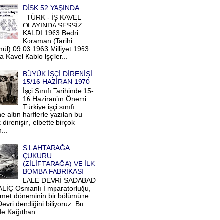
DİSK 52 YAŞINDA
TÜRK - İŞ KAVEL
OLAYINDA SESSİZ
KALDI 1963 Bedri
Koraman (Tarihi
ül) 09.03.1963 Milliyet 1963
a Kavel Kablo işçiler...
BÜYÜK İŞÇİ DİRENİŞİ
15/16 HAZİRAN 1970
İşçi Sınıfı Tarihinde 15-
16 Haziran’ın Önemi
Türkiye işçi sınıfı
ne altın harflerle yazılan bu
direnişin, elbette birçok
...
SİLAHTARAĞA
ÇUKURU
(ZİLİFTARAĞA) VE İLK
BOMBA FABRİKASI
LALE DEVRİ SADABAD
LİÇ Osmanlı İ mparatorluğu,
Ahmet döneminin bir bölümüne
evri dendiğini biliyoruz. Bu
de Kağıthan...