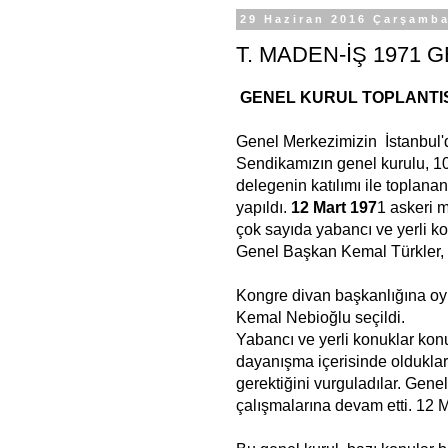
29 Haziran 2016 Çarşamb
T. MADEN-İŞ 1971
GENEL KURUL TOPLANTI
Genel Merkezimizin İstanbul
Sendikamızın genel kurulu, 10
delegenin katılımı ile toplana
yapıldı.
12 Mart 197
1 askeri 
çok sayıda yabancı ve yerli ko
Genel Başkan Kemal Türkler, k
Kongre divan başkanlığına oy 
Kemal Nebioğlu seçildi.
Yabancı ve yerli konuklar kon
dayanışma içerisinde oldukla
gerektiğini vurguladılar. Gene
çalışmalarına devam etti. 12 M