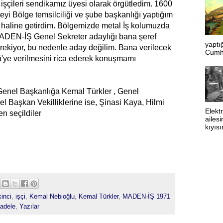
 işçileri sendikamız üyesi olarak örgütledim. 1600
i Bölge temsilciliği ve şube başkanlığı yaptığım
e haline getirdim. Bölgemizde metal İş kolumuzda
MADEN-İŞ Genel Sekreter adaylığı bana şeref
yaptı
rekiyor, bu nedenle aday değilim. Bana verilecek
Cumhu
ü'ye verilmesini rica ederek konuşmamı
enel Başkanlığa Kemal Türkler , Genel
l Başkan Vekilliklerine ise, Şinasi Kaya, Hilmi
Elekt
n seçildiler
ailesi
kıyıs
inci
,
işçi
,
Kemal Nebioğlu
,
Kemal Türkler
,
MADEN-İŞ 1971
adele
,
Yazılar