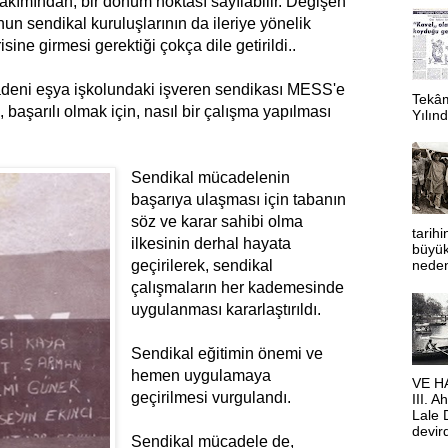
akımından, bir dönüm noktası sayılabilir. Değişen
nun sendikal kuruluşlarının da ileriye yönelik
isine girmesi gerektiği çokça dile getirildi..
madeni eşya işkolundaki işveren sendikası MESS'e
Tekâm
başarılı olmak için, nasıl bir çalışma yapılması
Yılınd
Sendikal mücadelenin
başarıya ulaşması için tabanın
söz ve karar sahibi olma
tarihi
ilkesinin derhal hayata
büyük 
geçirilerek, sendikal
neden
çalışmaların her kademesinde
uygulanması kararlaştırıldı.
Sendikal eğitimin önemi ve
hemen uygulamaya
VE HA
geçirilmesi vurgulandı.
III. 
Lale D
devir
Sendikal mücadele de,