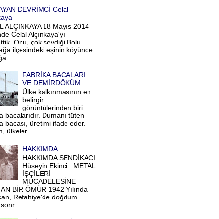
AYAN DEVRİMCİ Celal
kaya
L ALÇINKAYA 18 Mayıs 2014
nde Celal Alçınkaya'yı
ttik. Onu, çok sevdiği Bolu
ağa ilçesindeki eşinin köyünde
a ...
FABRİKA BACALARI
VE DEMİRDÖKÜM
Ülke kalkınmasının en
belirgin
görüntülerinden biri
ka bacalarıdır. Dumanı tüten
a bacası, üretimi ifade eder.
, ülkeler...
HAKKIMDA
HAKKIMDA SENDİKACI
Hüseyin Ekinci METAL
İŞÇİLERİ
MÜCADELESİNE
AN BİR ÖMÜR 1942 Yılında
can, Refahiye'de doğdum.
sonr...