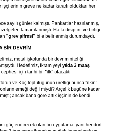
şçilerinin greve ne kadar kararlı oldukları her
e sayılı günler kalmıştı. Pankartlar hazırlanmış,
izelgeleri tamamlanmıştı. Hatta disiplini ve birliği
lan
"grev şifresi"
bile belirlenmiş durumdaydı.
A BİR DEVRİM
imiz, metal işkolunda bir devrim niteliği
artışıydı. Hedefimiz, ikramiyeyi
yılda 3 maaş
cephesi için tarihi bir "ilk" olacaktı.
törün ve Koç topluluğunun ürettiği bunca "ilkin"
e onların emeği değil miydi? Arçelik bugüne kadar
rmıştı; ancak bana göre artık işçinin de kendi
ahını güçlendirecek olan bu uygulama, yani her dört