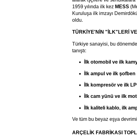
1959 yılında ilk kez
MESS
(Me
Kuruluşa ilk imzayı Demirdö
oldu.
TÜRKİYE'NİN "İLK"LERİ V
Türkiye sanayisi, bu dönemde 
tanıştı:
İlk otomobil ve ilk kam
İlk ampul ve ilk şofben
İlk kompresör ve ilk L
İlk cam yünü ve ilk mo
İlk kaliteli kablo, ilk a
Ve tüm bu beyaz eşya devrim
ARÇELİK FABRİKASI TOPL