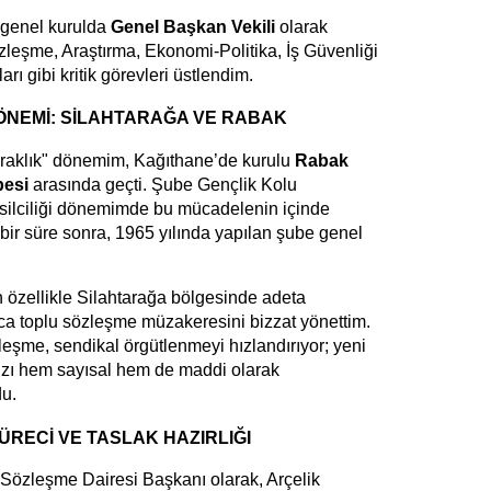
n genel kurulda
Genel Başkan Vekili
olarak
zleşme, Araştırma, Ekonomi-Politika, İş Güvenliği
arı gibi kritik görevleri üstlendim.
DÖNEMİ: SİLAHTARAĞA VE RABAK
ıraklık" dönemim, Kağıthane’de kurulu
Rabak
besi
arasında geçti. Şube Gençlik Kolu
msilciliği dönemimde bu mücadelenin içinde
bir süre sonra, 1965 yılında yapılan şube genel
n özellikle Silahtarağa bölgesinde adeta
ca toplu sözleşme müzakeresini bizzat yönettim.
eşme, sendikal örgütlenmeyi hızlandırıyor; yeni
mızı hem sayısal hem de maddi olarak
u.
RECİ VE TASLAK HAZIRLIĞI
Sözleşme Dairesi Başkanı olarak, Arçelik