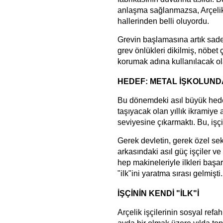
anlaşma sağlanmazsa, Arçelik i
hallerinden belli oluyordu.
Grevin başlamasına artık sadec
grev önlükleri dikilmiş, nöbet ç
korumak adına kullanılacak o
HEDEF: METAL İŞKOLUND
Bu dönemdeki asıl büyük hedef
taşıyacak olan yıllık ikramiye 
seviyesine çıkarmaktı. Bu, işçi 
Gerek devletin, gerek özel sek
arkasındaki asıl güç işçiler v
hep makineleriyle ilkleri başa
"ilk"ini yaratma sırası gelmişti.
İŞÇİNİN KENDİ "İLK"İ
Arçelik işçilerinin sosyal ref