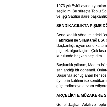
1973 yılı Eylül ayında yapıla
seçildim. Bu süreçte Toplu Sö
ve İşçi Sağlığı daire başkanlıkl
SENDİKACILIKTA PİŞME 
Sendikacılık yönetimindeki "ç
Fabrikası
ile
Silahtarağa Şu
Başkanlığı, işyeri sendika te
pişerek olgunlaştım. Çok kısa 
kurulunda başkan seçildim.
Başkanlık yıllarım, Maden-İş'i
şahlandığı bir dönemdi. Onlar
Başarıyla sonuçlanan her sözl
üyelerin katılımı ise sendika
güçlendirmeye devam ediyord
ARÇELİK’TE MÜZAKERE SÜ
Genel Başkan Vekili ve Toplu 