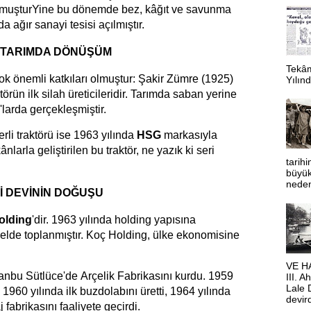
lmuştur
Yine bu dönemde bez, kâğıt ve savunma
da ağır sanayi tesisi açılmıştır.
E TARIMDA DÖNÜŞÜM
Tekâm
ok önemli katkıları olmuştur:
Şakir Zümre (1925)
Yılınd
örün ilk silah üreticileridir.
Tarımda saban yerine
'larda gerçekleşmiştir.
erli traktörü ise 1963 yılında
HSG
markasıyla
nlarla geliştirilen bu traktör, ne yazık ki seri
tarihi
büyük 
neden
İ DEVİNİN DOĞUŞU
olding
'dir. 1963 yılında holding yapısına
elde toplanmıştır. Koç Holding, ülke ekonomisine
VE HA
tanbu Sütlüce'de
Arçelik Fabrikasını kurdu. 1959
III. 
Lale D
 1960 yılında ilk buzdolabını üretti, 1964 yılında
devir
 fabrikasını faaliyete geçirdi.