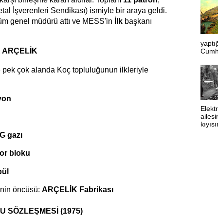
tal İşverenleri Sendikası) ismiyle bir araya geldi.
küm genel müdürü attı ve MESS'in
İlk
başkanı
yaptı
E ARÇELİK
Cumhu
pek çok alanda Koç topluluğunun ilkleriyle
yon
Elekt
ailesi
kıyıs
PG gazı
tor bloku
mpül
inin öncüsü:
ARÇELİK Fabrikası
U SÖZLEŞMESİ (1975)