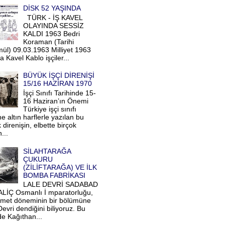
DİSK 52 YAŞINDA
TÜRK - İŞ KAVEL
OLAYINDA SESSİZ
KALDI 1963 Bedri
Koraman (Tarihi
ül) 09.03.1963 Milliyet 1963
a Kavel Kablo işçiler...
BÜYÜK İŞÇİ DİRENİŞİ
15/16 HAZİRAN 1970
İşçi Sınıfı Tarihinde 15-
16 Haziran’ın Önemi
Türkiye işçi sınıfı
ne altın harflerle yazılan bu
direnişin, elbette birçok
...
SİLAHTARAĞA
ÇUKURU
(ZİLİFTARAĞA) VE İLK
BOMBA FABRİKASI
LALE DEVRİ SADABAD
LİÇ Osmanlı İ mparatorluğu,
Ahmet döneminin bir bölümüne
evri dendiğini biliyoruz. Bu
de Kağıthan...