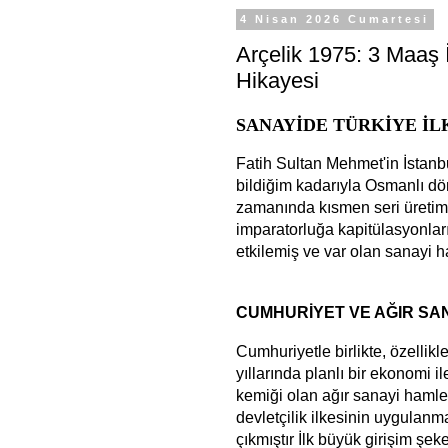
4 Nisan 2026 Cumartesi
Arçelik 1975: 3 Maaş 
Hikayesi
SANAYİDE TÜRKİYE İL
Fatih Sultan Mehmet'in İstanbu
bildiğim kadarıyla Osmanlı d
zamanında kısmen seri üretimle
imparatorluğa kapitülasyonlar
etkilemiş ve var olan sanayi ha
CUMHURİYET VE AĞIR SA
Cumhuriyetle birlikte, özelli
yıllarında planlı bir ekonomi i
kemiği olan ağır sanayi hamle
devletçilik ilkesinin uygulanma
çıkmıştır
İlk büyük girişim şek