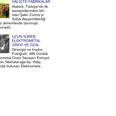
HALİÇTE FABRİKALAR
Atatürk, Türkiye'nin ilk
sanayicilerinden biri
olan Şakir Zümre'yi
Sofya Ateşemiliterliği
ğı dönemlerde tanımıştı.
riyeti...
UZUN SÜREN
ELEKTROMETAL
GREVİ VE ÖZAL
Direnişin ve İnadın
Fotoğrafı: 486 Günlük
rometal Grevi Sanayici Erenyol
nin Silahatarağa’da, Haliç
ında bulunan Elektrometa...