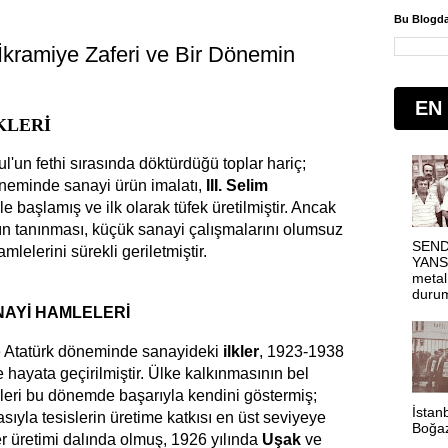
Bu Blogda
İkramiye Zaferi ve Bir Dönemin
EN
KLERİ
l'un fethi sırasında döktürdüğü toplar hariç;
öneminde sanayi ürün imalatı,
III. Selim
 başlamış ve ilk olarak tüfek üretilmiştir. Ancak
ın tanınması, küçük sanayi çalışmalarını olumsuz
SEND
mlelerini sürekli geriletmiştir.
YANSI
metal
durum
NAYİ HAMLELERİ
kle Atatürk döneminde sanayideki
ilkler
, 1923-1938
le hayata geçirilmiştir. Ülke kalkınmasının bel
leri bu dönemde başarıyla kendini göstermiş;
İstanb
sıyla tesislerin üretime katkısı en üst seviyeye
Boğaz
er üretimi dalında olmuş, 1926 yılında
Uşak
ve