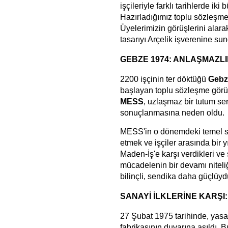
işçileriyle farklı tarihlerde ik
Hazırladığımız toplu sözleşme 
Üyelerimizin görüşlerini alarak
tasarıyı Arçelik işverenine su
GEBZE 1974: ANLAŞMAZLI
2200 işçinin ter döktüğü
Gebze
başlayan toplu sözleşme görüş
MESS
, uzlaşmaz bir tutum se
sonuçlanmasına neden oldu.
MESS'in o dönemdeki temel str
etmek ve işçiler arasında bir y
Maden-İş'e karşı verdikleri v
mücadelenin bir devamı niteli
bilinçli, sendika daha güçlüyd
SANAYİ İLKLERİNE KARŞI:
27 Şubat 1975 tarihinde, yasal
fabrikasının duvarına asıldı. 