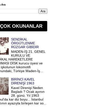
 Ara
 ÇOK OKUNANLAR
SENDİKAL
ÖRGÜTLENME
RÜZGAR GİBİDİR
MADEN-İŞ 21. GENEL
KURULU VE
İKAL HAREKETLERE
MASI DİSK kurucu üyesi ve
 işkolunun lokomotifi
undaki, Türkiye Maden-İş...
BİRİNCİ KAVEL
DİRENİŞİ 1963
Kavel Direnişi Neden
Başladı ? Ocak ayının
28. günü. Yıl 1963
ul'da kar diz boyu... İstanbul
ının ayazıyla birleşen kar so...