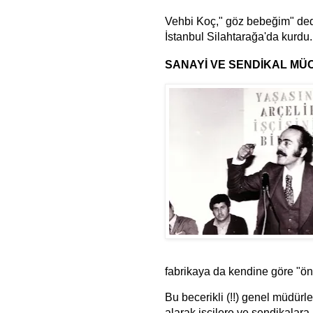
Vehbi Koç," göz bebeğim" de
İstanbul Silahtarağa'da kurdu
SANAYİ VE SENDİKAL M
fabrikaya da kendine göre "önem
Bu becerikli (!!) genel müdürle
alarak işçilere ve sendikalara 