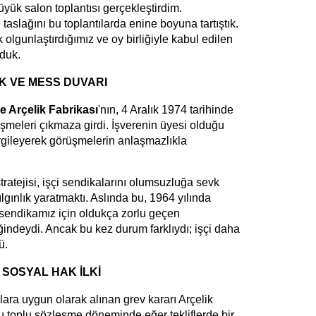
i büyük salon toplantısı gerçekleştirdim.
taslağını bu toplantılarda enine boyuna tartıştık.
 olgunlaştırdığımız ve oy birliğiyle kabul edilen
nduk.
K VE MESS DUVARI
 Arçelik Fabrikası
'nın, 4 Aralık 1974 tarihinde
meleri çıkmaza girdi. İşverenin üyesi olduğu
rgileyerek görüşmelerin anlaşmazlıkla
atejisi, işçi sendikalarını olumsuzluğa sevk
ılgınlık yaratmaktı. Aslında bu, 1964 yılında
e sendikamız için oldukça zorlu geçen
ğindeydi. Ancak bu kez durum farklıydı; işçi daha
ü.
 SOSYAL HAK İLKİ
ara uygun olarak alınan grev kararı Arçelik
Bu toplu sözleşme döneminde eğer tekliflerde bir