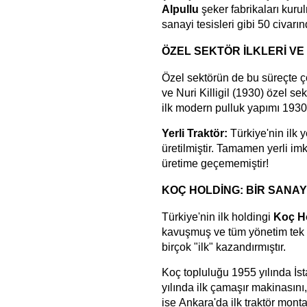
Alpullu
şeker fabrikaları kuru
sanayi tesisleri gibi 50 civarın
ÖZEL SEKTÖR İLKLERİ V
Özel sektörün de bu süreçte ç
ve Nuri Killigil (1930) özel sekt
ilk modern pulluk yapımı 1930
Yerli Traktör:
Türkiye'nin ilk y
üretilmiştir. Tamamen yerli imkâ
üretime geçememiştir!
KOÇ HOLDİNG: BİR SANAY
Türkiye'nin ilk holdingi
Koç H
kavuşmuş ve tüm yönetim tek 
birçok "ilk" kazandırmıştır.
Koç topluluğu 1955 yılında İs
yılında ilk çamaşır makinasını,
ise
Ankara'da ilk traktör montaj