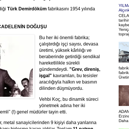
YILM
diği
Türk Demirdöküm
fabrikasını 1954 yılında
Alçın
.
CELA
tarihi
kaybe
ÜCADELENİN DOĞUŞU
Yeniç
toprağ
Bu her iki önemli fabrika;
çalıştırdığı işçi sayısı, devasa
üretimi, yüksek kârlılığı ve
beraberinde getirdiği sendikal
hareketlilikle sürekli
fabri
gündemdeydi.
"Grev, direniş,
fabrik
işgal"
kavramları, bu tesisler
Üretim
aracılığıyla halkın ve basının
dilinden düşmüyordu.
Vehbi Koç, bu dinamik süreci
yönetmek adına her iki
ADAN
li" (!) genel müdürler tayin etti.
Erzin
Daha 
r, metal sanayicilerinden 9 kişiyi daha yanlarına
karşı birleşme kararı aldılar. Toplam
11 patron
,