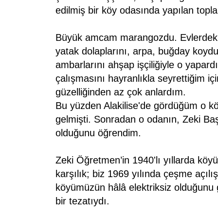
edilmiş bir köy odasında yapılan topla
Büyük amcam marangozdu. Evlerdeki "
yatak dolaplarını, arpa, buğday koyd
ambarlarını ahşap işçiliğiyle o yapa
çalışmasını hayranlıkla seyrettiğim içi
güzelliğinden az çok anlardım.
Bu yüzden Alakilise'de gördüğüm o 
gelmişti. Sonradan o odanın, Zeki Ba
olduğunu öğrendim.
Zeki Öğretmen’in 1940'lı yıllarda köyün
karşılık; biz 1969 yılında çeşme açılışl
köyümüzün hâlâ elektriksiz olduğunu g
bir tezatıydı.