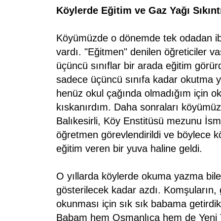
Köylerde Eğitim ve Gaz Yağı Sıkınt
Köyümüzde o dönemde tek odadan ibare
vardı. "Eğitmen" denilen öğreticiler vası
üçüncü sınıflar bir arada eğitim görü
sadece üçüncü sınıfa kadar okutma yet
henüz okul çağında olmadığım için ok
kıskanırdım. Daha sonraları köyümüze 
Balıkesirli, Köy Enstitüsü mezunu İsma
öğretmen görevlendirildi ve böylece k
eğitim veren bir yuva haline geldi.
O yıllarda köylerde okuma yazma bile
gösterilecek kadar azdı. Komşuların, 
okunması için sık sık babama getirdikl
Babam hem Osmanlıca hem de Yeni Tü