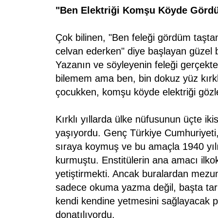
"Ben Elektriği Komşu Köyde Görd
Çok bilinen, "Ben feleği gördüm taşta
celvan ederken" diye başlayan güzel b
Yazanın ve söyleyenin feleği gerçekt
bilemem ama ben, bin dokuz yüz kırklı
çocukken, komşu köyde elektriği göz
Kırklı yıllarda ülke nüfusunun üçte iki
yaşıyordu. Genç Türkiye Cumhuriyeti, 
sıraya koymuş ve bu amaçla 1940 yılı
kurmuştu. Enstitülerin ana amacı ilko
yetiştirmekti. Ancak buralardan mezu
sadece okuma yazma değil, başta ta
kendi kendine yetmesini sağlayacak pra
donatılıyordu.