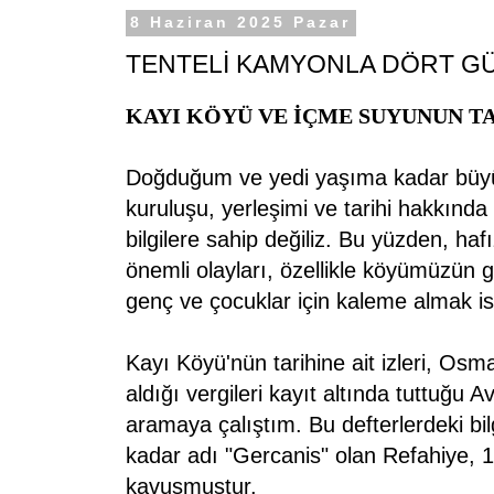
8 Haziran 2025 Pazar
TENTELİ KAMYONLA DÖRT G
KAYI KÖYÜ VE İÇME SUYUNUN T
Doğduğum ve yedi yaşıma kadar bü
kuruluşu, yerleşimi ve tarihi hakkında
bilgilere sahip değiliz. Bu yüzden, h
önemli olayları, özellikle köyümüzün
genç ve çocuklar için kaleme almak i
Kayı Köyü'nün tarihine ait izleri, Osma
aldığı vergileri kayıt altında tuttuğu A
aramaya çalıştım. Bu defterlerdeki bil
kadar adı "Gercanis" olan Refahiye, 1
kavuşmuştur.