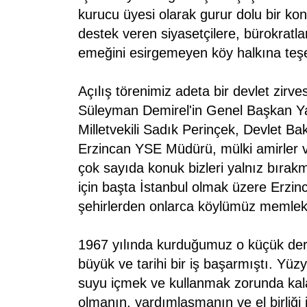
kurucu üyesi olarak gurur dolu bir ko
destek veren siyasetçilere, bürokratl
emeğini esirgemeyen köy halkına teşe
Açılış törenimiz adeta bir devlet zirve
Süleyman Demirel'in Genel Başkan Ya
Milletvekili Sadık Perinçek, Devlet Ba
Erzincan YSE Müdürü, mülki amirler 
çok sayıda konuk bizleri yalnız bırak
için başta İstanbul olmak üzere Erzi
şehirlerden onlarca köylümüz memleke
1967 yılında kurduğumuz o küçük der
büyük ve tarihi bir iş başarmıştı. Yüz
suyu içmek ve kullanmak zorunda kalan
olmanın, yardımlaşmanın ve el birliği