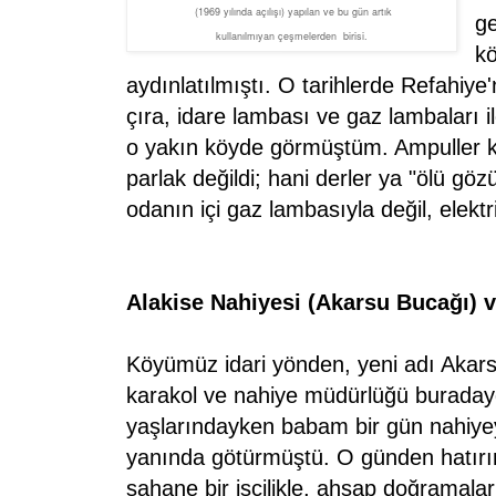
(1969 yılında açılışı) yapılan ve bu gün artık
ge
kullanılmıyan çeşmelerden birisi.
kö
aydınlatılmıştı. O tarihlerde Refahiye
çıra, idare lambası ve gaz lambaları il
o yakın köyde görmüştüm. Ampuller k
parlak değildi; hani derler ya "ölü gö
odanın içi gaz lambasıyla değil, elektr
Alakise Nahiyesi (Akarsu Bucağı) 
Köyümüz idari yönden, yeni adı Akars
karakol ve nahiye müdürlüğü buraday
yaşlarındayken babam bir gün nahiye
yanında götürmüştü. O günden hatırı
şahane bir işçilikle, ahşap doğramala