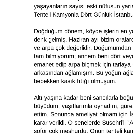
yaşayanların sayısı eski nüfusun yarıs
Tenteli Kamyonla Dört Günlük İstanbu
Doğduğum dönem, köyde işlerin en y
denk gelmiş. Haziran ayı bizim orala
ve arpa çok değerlidir. Doğumumdan
tam bilmiyorum; annem beni dört vey
emanet edip arpa biçmek için tarlaya
arkasından ağlamışım. Bu yoğun ağl
bebekken kasık fıtığı olmuşum.
Altı yaşına kadar beni sancılarla boğu
büyüdüm; yaşıtlarımla oynadım, güreş
ettim. Sonunda ameliyat olmam için 
karar verildi. O senelerde Suşehri’li "
şoför çok meşhurdu. Onun tenteli k