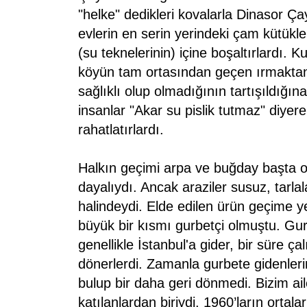
"helke" dedikleri kovalarla Dinasor Çay
evlerin en serin yerindeki çam kütükl
(su teknelerinin) içine boşaltırlardı. K
köyün tam ortasından geçen ırmaktan 
sağlıklı olup olmadığının tartışıldığın
insanlar "Akar su pislik tutmaz" diyere
rahatlatırlardı.
Halkın geçimi arpa ve buğday başta 
dayalıydı. Ancak araziler susuz, tarla
halindeydi. Elde edilen ürün geçime ye
büyük bir kısmı gurbetçi olmuştu. Gur
genellikle İstanbul'a gider, bir süre ça
dönerlerdi. Zamanla gurbete gidenlerin 
bulup bir daha geri dönmedi. Bizim a
katılanlardan biriydi. 1960’ların ortal