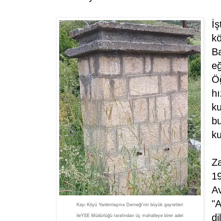
İ
kö
Ba
eğ
Ö
hı
ku
bu
ku
Z
19
Av
"A
Kayı Köyü Yardımlaşma Derneği'nin büyük gayretleri
ileYSE Müdürlüğü tarafından üç mahalleye birer adet
di