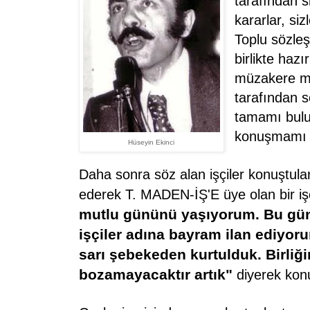
tarafından si
kararlar, siz
Toplu sözleşm
birlikte haz
müzakere ma
tarafından se
tamamı bulu
konuşmamı 
Hüseyin Ekinci
Daha sonra söz alan işçiler konuştular
ederek T. MADEN-İŞ'E üye olan bir iş
mutlu gününü yaşıyorum. Bu gün
işçiler adına bayram ilan ediyor
sarı şebekeden kurtulduk. Birliğ
bozamayacaktır artık"
diyerek kon