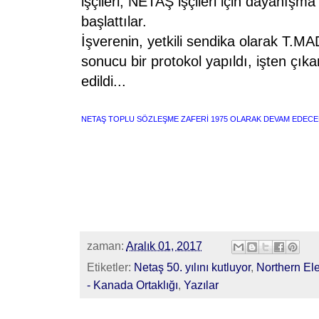
işçileri, NETAŞ işçileri için dayanış
başlattılar.
İşverenin, yetkili sendika olarak T.M
sonucu bir protokol yapıldı, işten çıkar
edildi...
NETAŞ TOPLU SÖZLEŞME ZAFERİ 1975 OLARAK DEVAM EDECE
zaman:
Aralık 01, 2017
Etiketler:
Netaş 50. yılını kutluyor
,
Northern Ele
- Kanada Ortaklığı
,
Yazılar