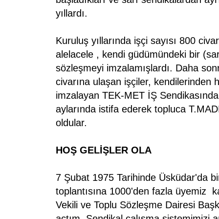
yıllardı.
Kuruluş yıllarında işçi sayısı 800 civ
alelacele , kendi güdümündeki bir (sarı
sözleşmeyi imzalamışlardı. Daha sonr
civarına ulaşan işçiler, kendilerinden
imzalayan TEK-MET İŞ Sendikasından 
aylarında istifa ederek topluca T.MA
oldular.
HOŞ GELİŞLER OLA
7 Şubat 1975 Tarihinde Üsküdar'da b
toplantısına 1000'den fazla üyemiz k
Vekili ve Toplu Sözleşme Dairesi Başk
açtım. Sendikal çalışma sistemimizi 