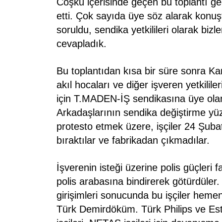
Coşku içerisinde geçen bu toplantı g
etti. Çok sayıda üye söz alarak konuşt
soruldu, sendika yetkilileri olarak biz
cevapladık.
Bu toplantıdan kısa bir süre sonra K
akıl hocaları ve diğer işveren yetkilile
için T.MADEN-İŞ sendikasına üye olan 
Arkadaşlarının sendika değiştirme yüz
protesto etmek üzere, işçiler 24 Şubat
bıraktılar ve fabrikadan çıkmadılar.
İşverenin isteği üzerine polis güçleri fa
polis arabasına bindirerek götürdüler.
girişimleri sonucunda bu işçiler hemen
Türk Demirdöküm. Türk Philips ve Est