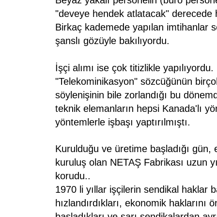
Beyaz yakalı personelin (büro personel
"deveye hendek atlatacak" derecede 
Birkaç kademede yapılan imtihanlar s
şanslı gözüyle bakılıyordu.
İşçi alımı ise çok titizlikle yapılıyordu.
"Telekominikasyon" sözcüğünün birçok
söylenişinin bile zorlandığı bu dönem
teknik elemanların hepsi Kanada'lı yön
yöntemlerle işbaşı yaptırılmıştı.
Kurulduğu ve üretime başladığı gün, 
kuruluş olan NETAŞ Fabrikası uzun yıl
korudu..
1970 li yıllar işçilerin sendikal hakla
hızlandırdıkları, ekonomik haklarını 
başladıkları ve sarı sendikalardan ayr